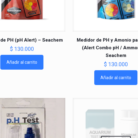
 de PH (pH Alert) – Seachem
Medidor de PH y Amonio pa
(Alert Combo pH / Ammon
$
130.000
Seachem
Añadir al carrito
$
130.000
Añadir al carrito