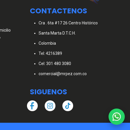
CONTACTENOS
Cra . 6ta #17 26 Centro Histórico
icilio
Santa Marta D.T.C.H.
o
Colombia
Tel: 4216389
Cel: 301 480 3080
comercial@mrpez.com.co
SIGUENOS