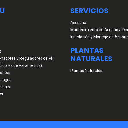
U
SERVICIOS
Asesoría
Mantenimiento de Acuario a Dom
Instalación y Montaje de Acuari
PLANTAS
s
NATURALES
onadores y Reguladores de PH
didores de Parametros)
Plantas Naturales
entos
e agua
de aire
os