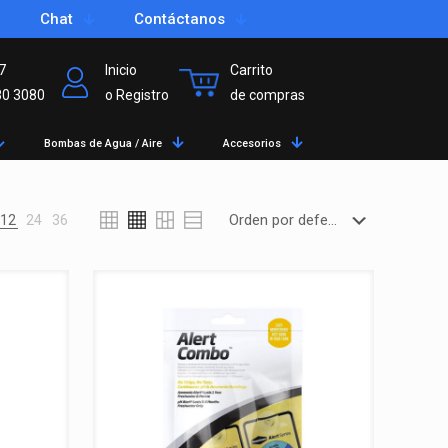
Chat
Contáctanos
7
Inicio
Carrito
80 3080
o Registro
de compras
Bombas de Agua / Aire
Accesorios
12
24
36