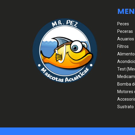
MEN
Peces
Peceras
Acuarios
Filtros
Alimento
Acondici
Test (Me
Medicam
Bomba d
Motores 
Accesori
Sustrato