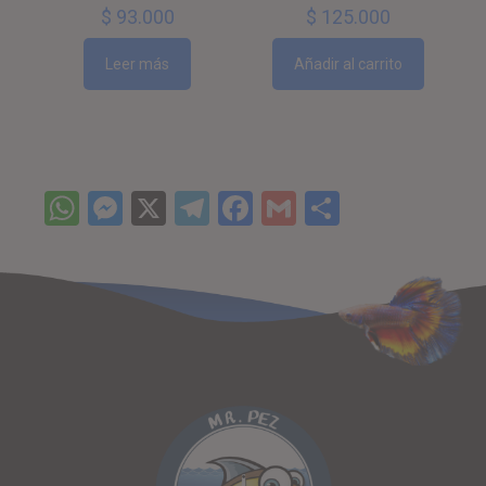
$
93.000
$
125.000
Leer más
Añadir al carrito
WhatsApp
Messenger
X
Telegram
Facebook
Gmail
Comparti