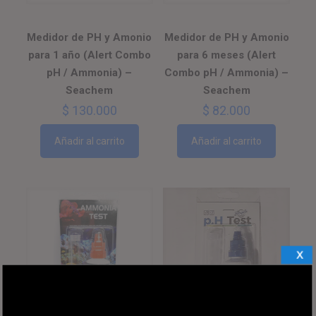
Medidor de PH y Amonio
Medidor de PH y Amonio
para 1 año (Alert Combo
para 6 meses (Alert
pH / Ammonia) –
Combo pH / Ammonia) –
Seachem
Seachem
$
130.000
$
82.000
Añadir al carrito
Añadir al carrito
X