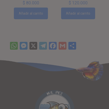
$
120.000
$
80.000
Añadir al carrito
Añadir al carrito
WhatsApp
Messenger
X
Telegram
Facebook
Gmail
Comparti