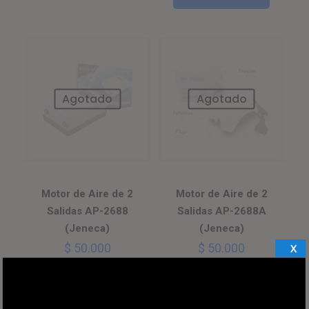
Agotado
Agotado
Motor de Aire de 2
Motor de Aire de 2
Salidas AP-2688
Salidas AP-2688A
(Jeneca)
(Jeneca)
X
$
50.000
$
50.000
Leer más
Leer más