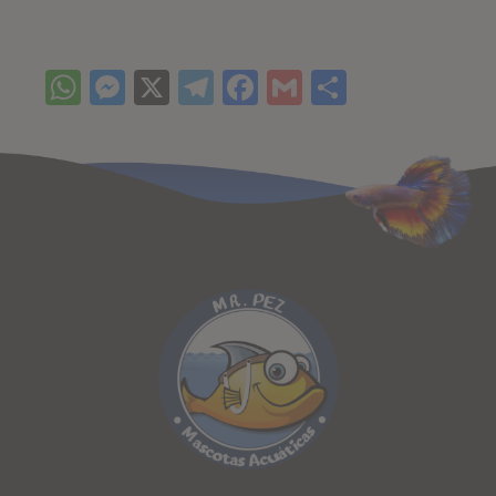
WhatsApp
Messenger
X
Telegram
Facebook
Gmail
Comparti