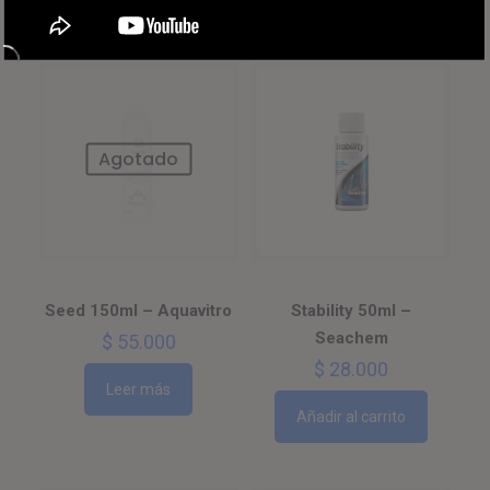
Agotado
Seed 150ml – Aquavitro
Stability 50ml –
Seachem
$
55.000
$
28.000
Leer más
Añadir al carrito