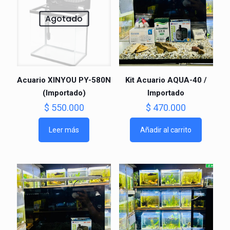
Agotado
Acuario XINYOU PY-580N
Kit Acuario AQUA-40 /
(Importado)
Importado
$
550.000
$
470.000
Leer más
Añadir al carrito