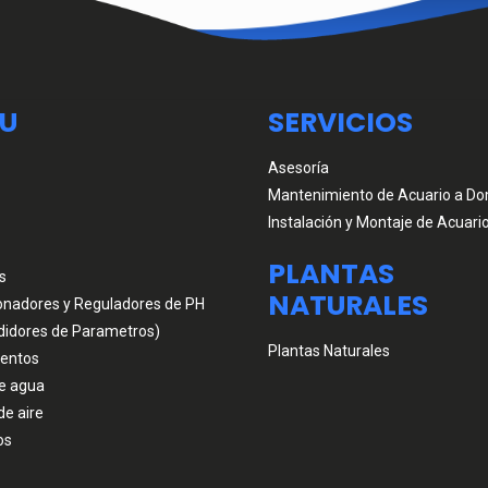
U
SERVICIOS
Asesoría
Mantenimiento de Acuario a Dom
Instalación y Montaje de Acuari
PLANTAS
s
NATURALES
onadores y Reguladores de PH
didores de Parametros)
Plantas Naturales
entos
e agua
de aire
os