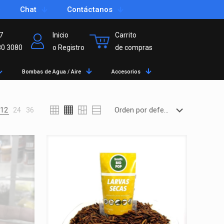
Chat
Contáctanos
7
Inicio
Carrito
80 3080
o Registro
de compras
Bombas de Agua / Aire
Accesorios
12
24
36