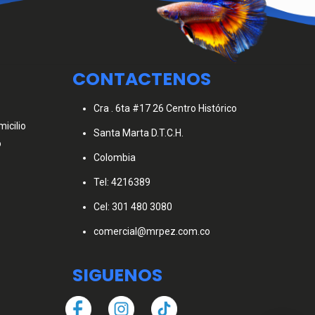
CONTACTENOS
Cra . 6ta #17 26 Centro Histórico
icilio
Santa Marta D.T.C.H.
o
Colombia
Tel: 4216389
Cel: 301 480 3080
comercial@mrpez.com.co
SIGUENOS