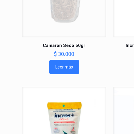
Camarón Seco 50gr
Inc
$
30.000
Leer más