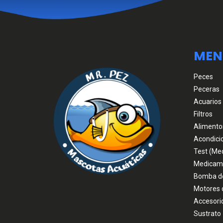
MEN
Peces
Peceras
Acuarios
Filtros
Alimento
Acondici
Test (Me
Medicam
Bomba d
Motores 
Accesori
Sustrato