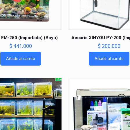
 EM-250 (Importado) (Boyu)
Acuario XINYOU PY-200 (Im
$
441.000
$
200.000
Añadir al carrito
Añadir al carrito