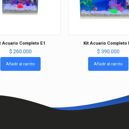
t Acuario Completo E1
Kit Acuario Completo 
$
260.000
$
390.000
Añadir al carrito
Añadir al carrito