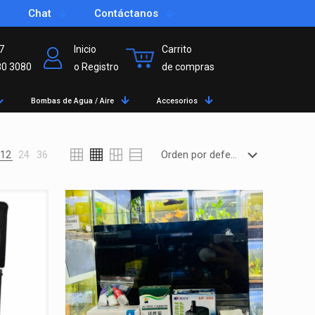
Chat
Contáctanos
7
Inicio
Carrito
80 3080
o Registro
de compras
Bombas de Agua / Aire
Accesorios
12
24
36