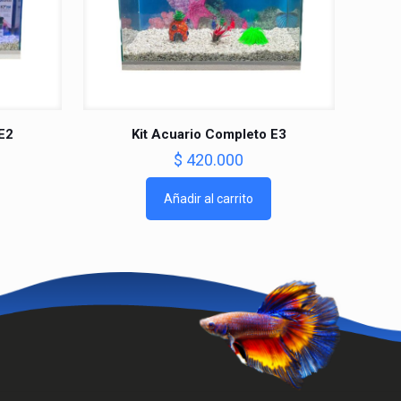
E2
Kit Acuario Completo E3
$
420.000
Añadir al carrito