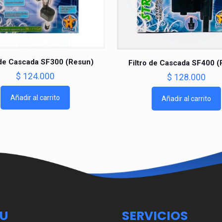
 de Cascada SF300 (Resun)
Filtro de Cascada SF400 
$
124.000
$
128.000
Añadir al carrito
Añadir al carrito
U
SERVICIOS