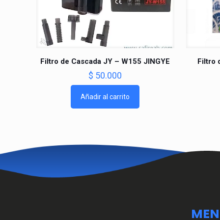
Filtro de Cascada JY – W155 JINGYE
Filtro
$
50.000
Añadir al carrito
MEN