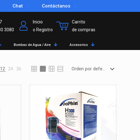
Chat
Contáctanos
7
Inicio
Carrito
80 3080
o Registro
de compras
Bombas de Agua / Aire
Accesorios
12
24
36