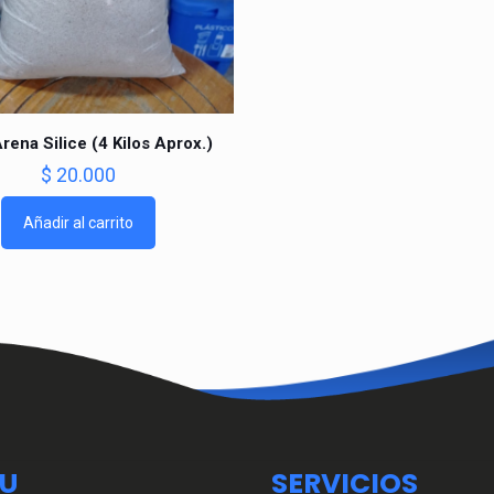
rena Silice (4 Kilos Aprox.)
$
20.000
Añadir al carrito
U
SERVICIOS