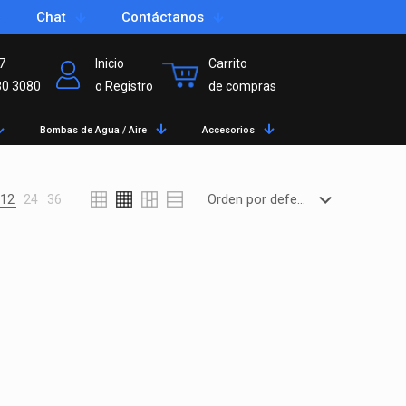
Chat
Contáctanos
7
Inicio
Carrito
80 3080
o Registro
de compras
Bombas de Agua / Aire
Accesorios
12
24
36