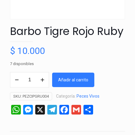
Barbo Tigre Rojo Ruby
$
10.000
7 disponibles
Barbo
Añadir al carrito
Tigre
Rojo
Categoría:
Peces Vivos
SKU:
PEZCIPGRU004
Ruby
cantidad
WhatsApp
Messenger
X
Telegram
Facebook
Gmail
Comparti