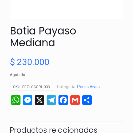
Botia Payaso
Mediana
$
230.000
Agotado
Categoría:
Peces Vivos
SKU:
PEZLOCGRU003
WhatsApp
Messenger
X
Telegram
Facebook
Gmail
Comparti
Productos relacionados