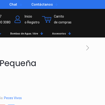
Chat
Contáctanos
7
Inicio
Carrito
80 3080
o Registro
de compras
Bombas de Agua / Aire
Accesorios
 Pequeña
ía:
Peces Vivos