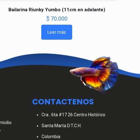
Bailarina Riunky Yumbo (11cm en adelante)
$
70.000
Leer más
CONTACTENOS
Cra . 6ta #17 26 Centro Histórico
icilio
Santa Marta D.T.C.H.
o
Colombia