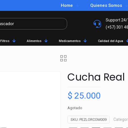
Home
Quienes Somos
Support 24/
(+57) 301 4
Filtros
Alimentos
Medicamentos
Calidad del Agua
Cucha Real
$
25.000
Agotado
Categor
SKU:
PEZLORCOM009