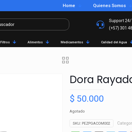
Home
Quienes Somos
Support 24/
(+57) 301 4
Filtros
Alimentos
Medicamentos
Calidad del Agua
Dora Rayad
$
50.000
Agotado
Categor
SKU:
PEZPGACOM002