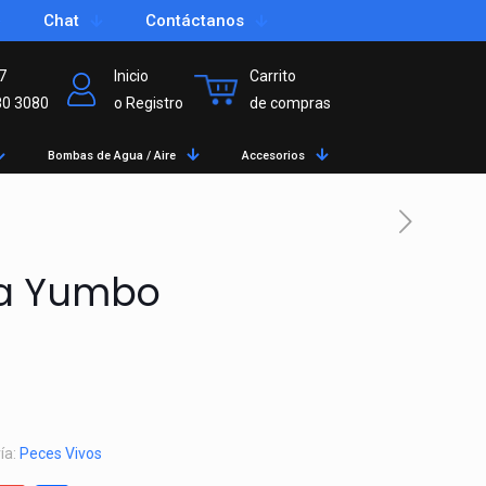
Chat
Contáctanos
7
Inicio
Carrito
80 3080
o Registro
de compras
Bombas de Agua / Aire
Accesorios
a Yumbo
ía:
Peces Vivos