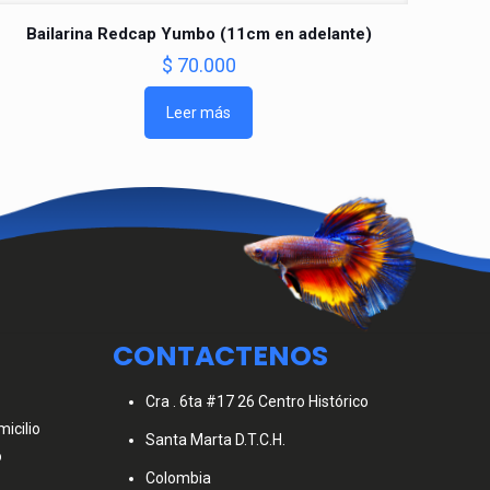
Bailarina Redcap Yumbo (11cm en adelante)
$
70.000
Leer más
CONTACTENOS
Cra . 6ta #17 26 Centro Histórico
icilio
Santa Marta D.T.C.H.
o
Colombia