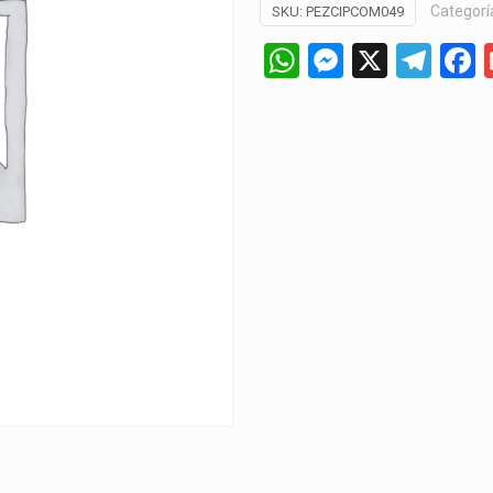
Categorí
SKU:
PEZCIPCOM049
WhatsApp
Messeng
X
Tel