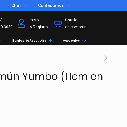
Chat
Contáctanos
7
Inicio
Carrito
80 3080
o Registro
de compras
Bombas de Agua / Aire
Accesorios
omún Yumbo (11cm en