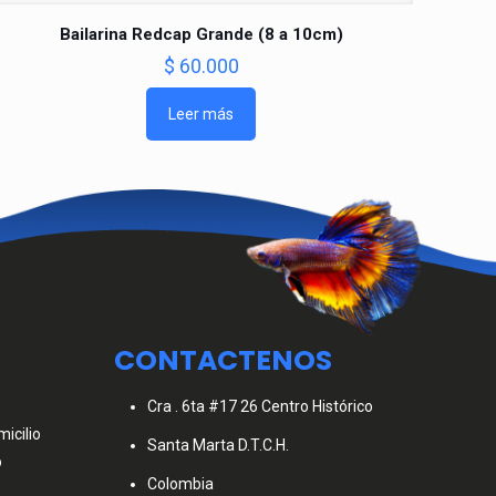
Bailarina Redcap Grande (8 a 10cm)
$
60.000
Leer más
CONTACTENOS
Cra . 6ta #17 26 Centro Histórico
icilio
Santa Marta D.T.C.H.
o
Colombia