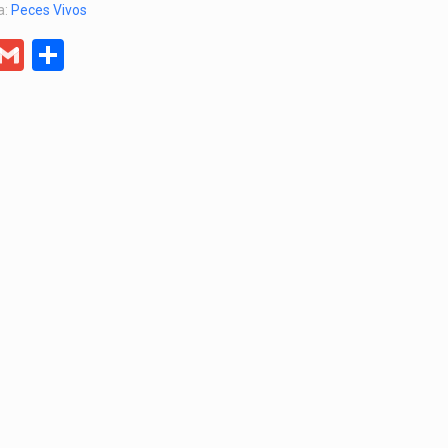
a:
Peces Vivos
er
egram
Facebook
Gmail
Compartir