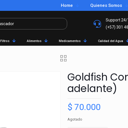
Home
Quienes Somos
Support 24/
(+57) 301 4
Filtros
Alimentos
Medicamentos
Calidad del Agua
Goldfish C
adelante)
$
70.000
Agotado