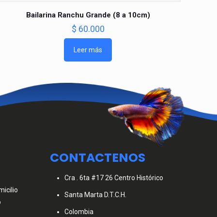
Bailarina Ranchu Grande (8 a 10cm)
$
60.000
Leer más
CONTACTENOS
Cra . 6ta #17 26 Centro Histórico
icilio
Santa Marta D.T.C.H.
o
Colombia