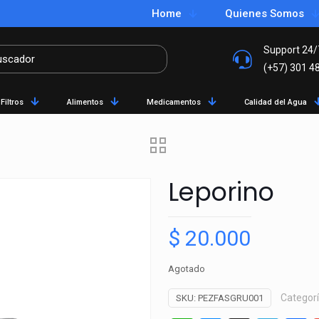
Home
Quienes Somos
Support 24/
(+57) 301 4
Filtros
Alimentos
Medicamentos
Calidad del Agua
Leporino
$
20.000
Agotado
Categor
SKU:
PEZFASGRU001