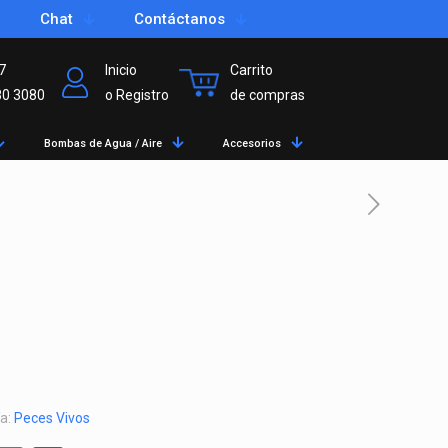
Chat
Contáctanos
7
Inicio
Carrito
80 3080
o Registro
de compras
Bombas de Agua / Aire
Accesorios
ía:
Peces Vivos