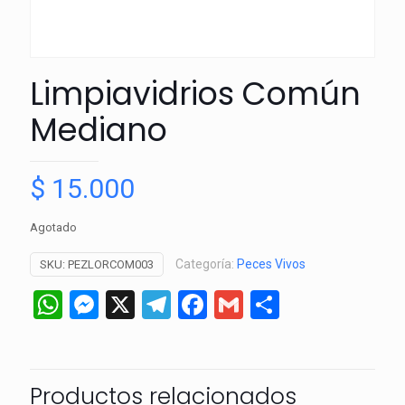
Limpiavidrios Común
Mediano
$
15.000
Agotado
Categoría:
Peces Vivos
SKU:
PEZLORCOM003
WhatsApp
Messenger
X
Telegram
Facebook
Gmail
Comparti
Productos relacionados