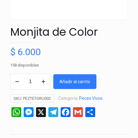
Monjita de Color
$
6.000
158 disponibles
Monjita
Añadir al carrito
de
Color
Categoría:
Peces Vivos
SKU:
PEZTETGRU002
cantidad
WhatsApp
Messenger
X
Telegram
Facebook
Gmail
Comparti