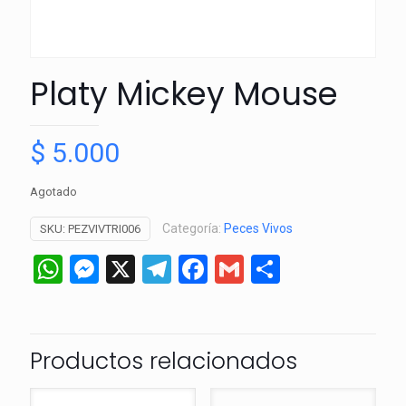
Platy Mickey Mouse
$
5.000
Agotado
Categoría:
Peces Vivos
SKU:
PEZVIVTRI006
WhatsApp
Messenger
X
Telegram
Facebook
Gmail
Comparti
Productos relacionados