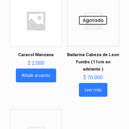
Agotado
Caracol Manzana
Bailarina Cabeza de Leon
Yumbo (11cm en
$
2.000
adelante )
Añadir al carrito
$
70.000
Leer más