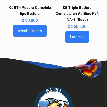
Kit BT4 Pecera Completa
Kit Triple Bettera
tipo Bettera
Completa en Acrilico Ref:
NA-3 (Boyu)
$
90.000
$
250.000
Añadir al carrito
Leer más