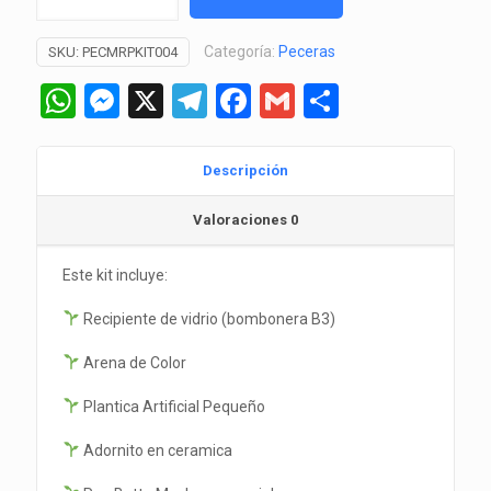
B3C
Pecera
Categoría:
Peceras
SKU:
PECMRPKIT004
Completa
tipo
WhatsApp
Messenger
X
Telegram
Facebook
Gmail
Comparti
bombonera
con
Arena
Descripción
de
Valoraciones
0
Color
cantidad
Este kit incluye:
Recipiente de vidrio (bombonera B3)
Arena de Color
Plantica Artificial Pequeño
Adornito en ceramica