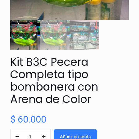
Kit B3C Pecera
Completa tipo
bombonera con
Arena de Color
$
60.000
Kit
Añadir al carrito