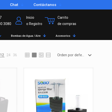
Chat
Contáctanos
7
Inicio
Carrito
80 3080
o Registro
de compras
Bombas de Agua / Aire
Accesorios
12
24
36