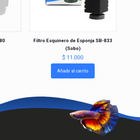
280
Filtro Esquinero de Esponja SB-833
(Sobo)
$
11.000
Añadir al carrito