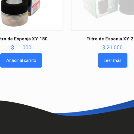
ltro de Esponja XY-180
Filtro de Esponja XY-
$
11.000
$
21.000
Añadir al carrito
Leer más