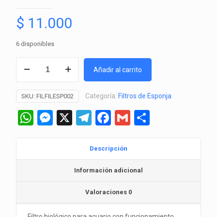
$
11.000
6 disponibles
Filtro
Añadir al carrito
de
Esponja
Categoría:
Filtros de Esponja
SKU:
FILFILESP002
XY-
180
WhatsApp
Messenger
X
Telegram
Facebook
Gmail
Comparti
cantidad
Descripción
Información adicional
Valoraciones
0
Filtro biológico para acuario con funcionamiento