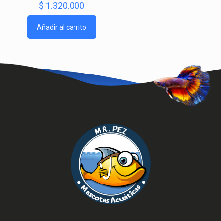
$
1.320.000
Añadir al carrito