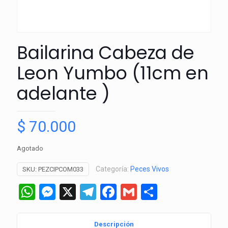
Bailarina Cabeza de
Leon Yumbo (11cm en
adelante )
$
70.000
Agotado
Categoría:
Peces Vivos
SKU:
PEZCIPCOM033
WhatsApp
Messenger
X
Telegram
Facebook
Gmail
Comparti
Descripción