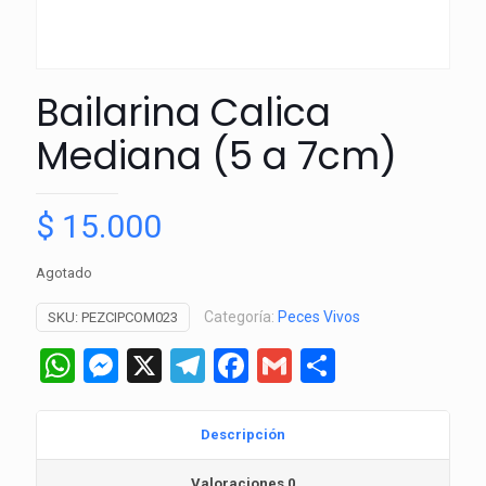
Bailarina Calica
Mediana (5 a 7cm)
$
15.000
Agotado
Categoría:
Peces Vivos
SKU:
PEZCIPCOM023
WhatsApp
Messenger
X
Telegram
Facebook
Gmail
Comparti
Descripción
Valoraciones
0