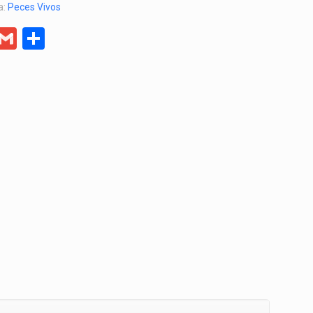
a:
Peces Vivos
er
egram
Facebook
Gmail
Compartir