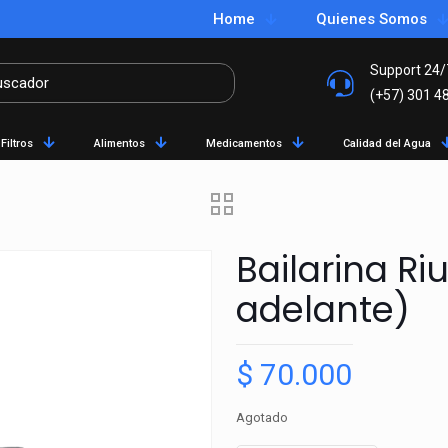
Home
Quienes Somos
Support 24/
(+57) 301 4
Filtros
Alimentos
Medicamentos
Calidad del Agua
Bailarina R
adelante)
$
70.000
Agotado