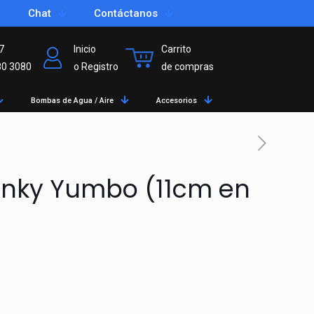
Chat
Contáctanos
7
Inicio
Carrito
80 3080
o Registro
de compras
Bombas de Agua / Aire
Accesorios
iunky Yumbo (11cm en