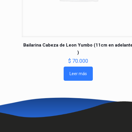
Bailarina Cabeza de Leon Yumbo (11cm en adelant
)
$
70.000
Leer más