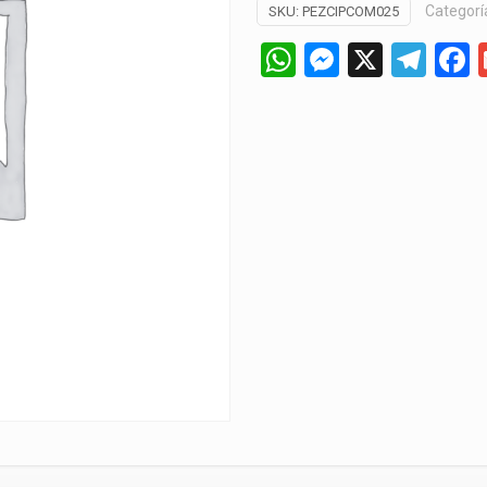
Categorí
SKU:
PEZCIPCOM025
WhatsApp
Messeng
X
Tel