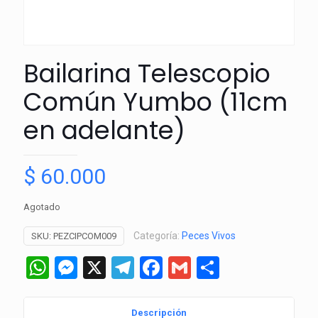
Bailarina Telescopio
Común Yumbo (11cm
en adelante)
$
60.000
Agotado
Categoría:
Peces Vivos
SKU:
PEZCIPCOM009
WhatsApp
Messenger
X
Telegram
Facebook
Gmail
Comparti
Descripción