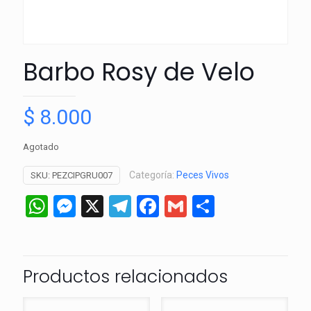
Barbo Rosy de Velo
$
8.000
Agotado
Categoría:
Peces Vivos
SKU:
PEZCIPGRU007
WhatsApp
Messenger
X
Telegram
Facebook
Gmail
Comparti
Productos relacionados