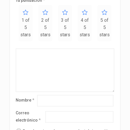
Tu puntuación
*
1 of
2 of
3 of
4 of
5 of
5
5
5
5
5
stars
stars
stars
stars
stars
Nombre
*
Correo
electrónico
*