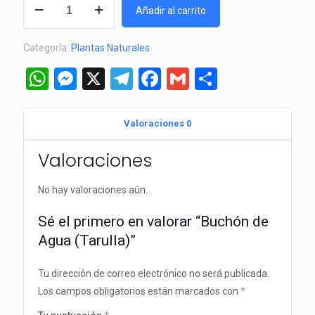
Añadir al carrito
de
Agua
Categoría:
Plantas Naturales
(Tarulla)
cantidad
WhatsApp
Messenger
X
Telegram
Facebook
Gmail
Comparti
Valoraciones
0
Valoraciones
No hay valoraciones aún.
Sé el primero en valorar “Buchón de
Agua (Tarulla)”
Tu dirección de correo electrónico no será publicada.
Los campos obligatorios están marcados con
*