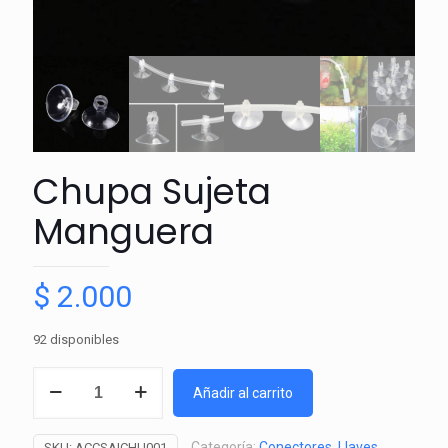
Chupa Sujeta
Manguera
$
2.000
92 disponibles
Chupa
Añadir al carrito
Sujeta
Manguera
Categoría:
Conectores, Llaves,
SKU:
ACCSAICHU001