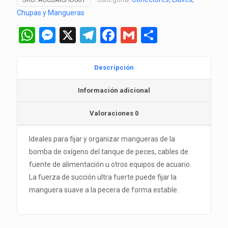
cantidad
Chupas y Mangueras
WhatsApp
Messenger
X
Telegram
Facebook
Gmail
Comparti
Descripción
Información adicional
Valoraciones
0
Ideales para fijar y organizar mangueras de la
bomba de oxígeno del tanque de peces, cables de
fuente de alimentación u otros equipos de acuario.
La fuerza de succión ultra fuerte puede fijar la
manguera suave a la pecera de forma estable.