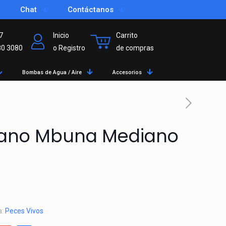
Chat
Contáctanos
7
Inicio
Carrito
80 3080
o Registro
de compras
Bombas de Agua / Aire
Accesorios
icano Mbuna Mediano
a:
Peces Vivos