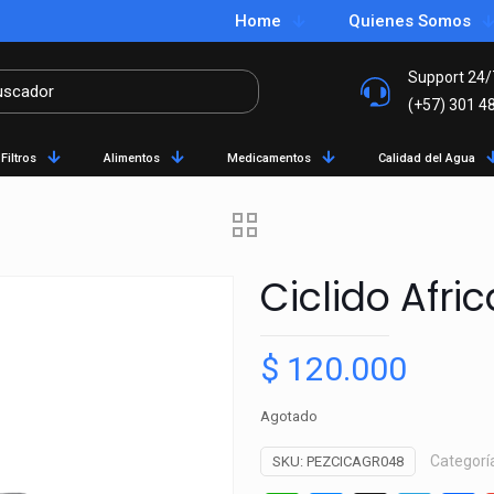
Home
Quienes Somos
Support 24/
(+57) 301 4
Filtros
Alimentos
Medicamentos
Calidad del Agua
Ciclido Afr
$
120.000
Agotado
Categorí
SKU:
PEZCICAGR048