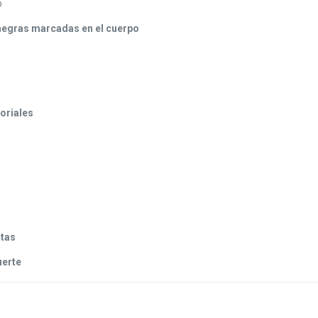
o
negras marcadas en el cuerpo
toriales
ntas
uerte