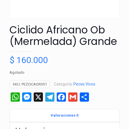
Ciclido Africano Ob
(Mermelada) Grande
$
160.000
Agotado
Categoría:
Peces Vivos
SKU:
PEZCICAGR051
WhatsApp
Messenger
X
Telegram
Facebook
Gmail
Comparti
Valoraciones
0