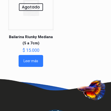
Agotado
Bailarina Riunky Mediana
(5 a 7cm)
$
15.000
Leer más