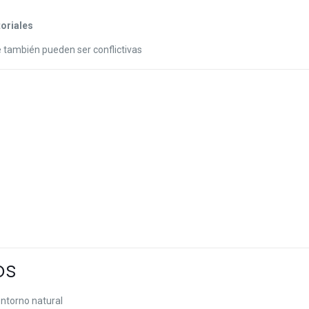
toriales
e también pueden ser conflictivas
os
ntorno natural