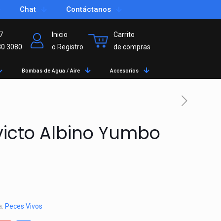
Chat
Contáctanos
7
Inicio
Carrito
80 3080
o Registro
de compras
Bombas de Agua / Aire
Accesorios
victo Albino Yumbo
a:
Peces Vivos