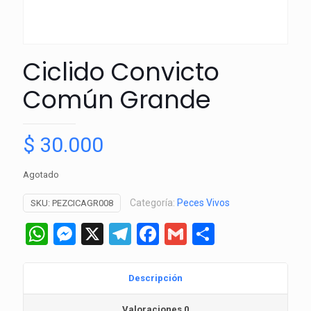
Ciclido Convicto
Común Grande
$
30.000
Agotado
Categoría:
Peces Vivos
SKU:
PEZCICAGR008
WhatsApp
Messenger
X
Telegram
Facebook
Gmail
Comparti
Descripción
Valoraciones
0