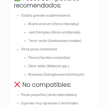
recomendados:
Cíclidos grandes sudamericanos:
Acará severum (
Heros efasciatus
)
Jack Dempsey (
Rocio octofasciata
)
Terror verde (
Andinoacara rivulatus
)
Otros peces resistentes:
Plecos (familia Loricariidae)
Silver dollar (
Metynnis spp.
)
Arowana (
Osteoglossum bicirrhosum
)
No compatibles:
Peces pequeños (serán depredados)
Especies muy agresivas o territoriales