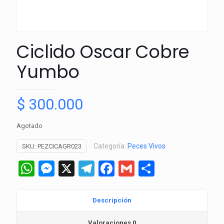
Ciclido Oscar Cobre
Yumbo
$
300.000
Agotado
Categoría:
Peces Vivos
SKU:
PEZCICAGR023
WhatsApp
Messenger
X
Telegram
Facebook
Gmail
Comparti
Descripción
Valoraciones
0