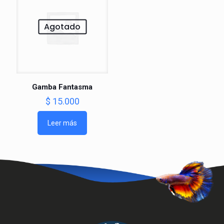
Agotado
Gamba Fantasma
$
15.000
Leer más