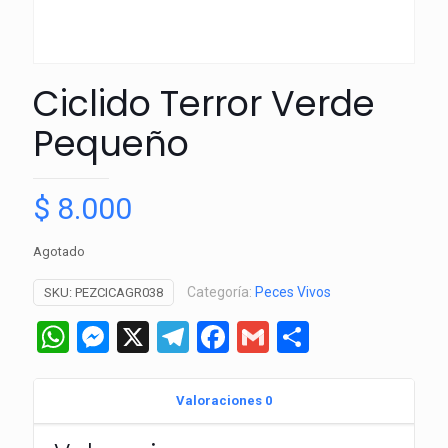
Ciclido Terror Verde
Pequeño
$
8.000
Agotado
Categoría:
Peces Vivos
SKU:
PEZCICAGR038
WhatsApp
Messenger
X
Telegram
Facebook
Gmail
Comparti
Valoraciones
0