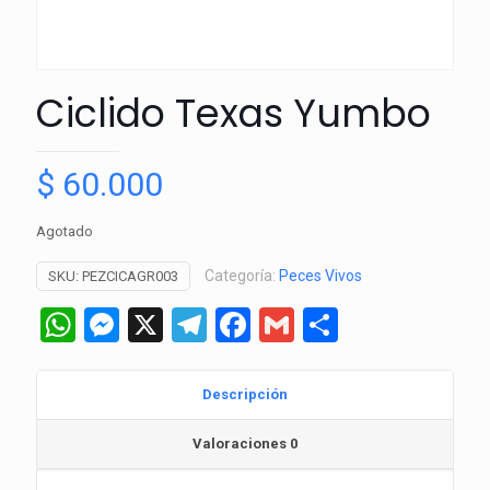
Ciclido Texas Yumbo
$
60.000
Agotado
Categoría:
Peces Vivos
SKU:
PEZCICAGR003
WhatsApp
Messenger
X
Telegram
Facebook
Gmail
Comparti
Descripción
Valoraciones
0