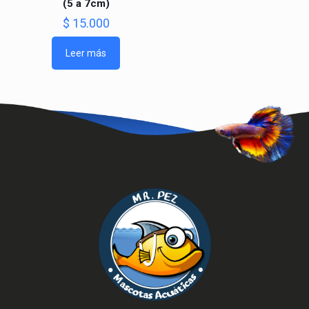
(5 a 7cm)
$
15.000
Leer más