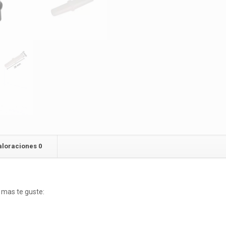
aloraciones
0
e mas te guste: