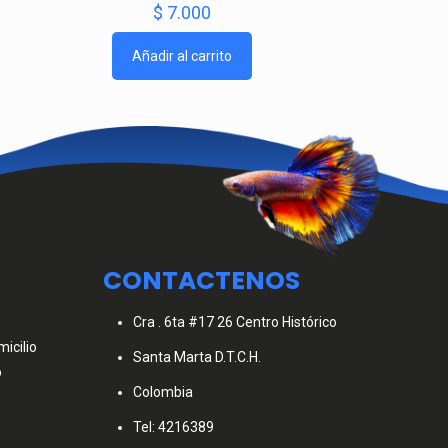
$
7.000
Añadir al carrito
CONTACTENOS
Cra . 6ta #17 26 Centro Histórico
icilio
Santa Marta D.T.C.H.
o
Colombia
Tel: 4216389