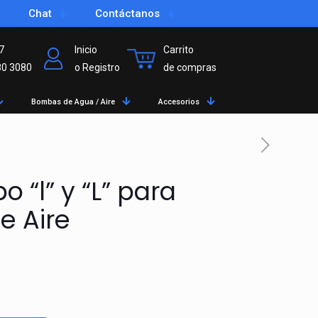
Chat
Contáctanos
7
Inicio
Carrito
80 3080
o Registro
de compras
Bombas de Agua / Aire
Accesorios
o “l” y “L” para
e Aire