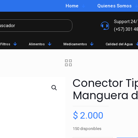
Home
Quienes Somos
Support 24/
(+57) 301 4
Filtros
Alimentos
Medicamentos
Calidad del Agua
Conector Tip
Manguera d
$
2.000
150 disponibles