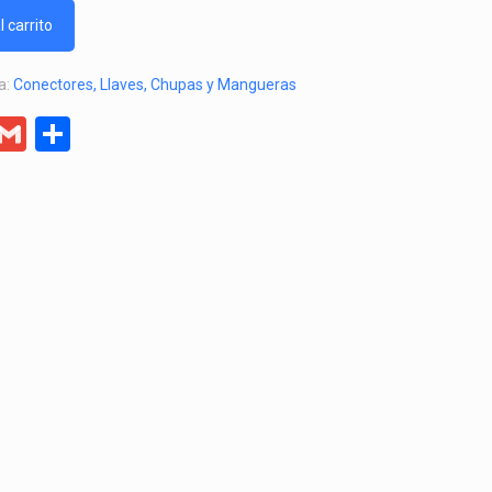
l carrito
a:
Conectores, Llaves, Chupas y Mangueras
er
egram
Facebook
Gmail
Compartir