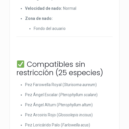
Velocidad de nado:
Normal
Zona de nado:
Fondo del acuario
Compatibles sin
restricción (25 especies)
Pez Farowella Royal (
Sturisoma aureum
)
Pez Ángel Escalar (
Pterophyllum scalare
)
Pez Ángel Altum (
Pterophyllum altum
)
Pez Arcoiris Rojo (
Glossolepis incisus
)
Pez Loricárido Palo (
Farlowella acus
)