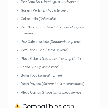
Pez Gato Sol (
Horabagrus brachysoma
)
Gurami Perla (
Trichogaster leerii
)
Colisa Lalia (
Colisa lalia
)
Pez Neon Spot (
Pseudotropheus elongatus
chewere
)
Pez Gato Invertido (
Synodontis eupterus
)
Pez Falso Disco (
Heros severus
)
Pleco Galaxia (
Leporacanthicus sp L240
)
Locha Kuhli (
Pangio kuhlii
)
Botia Yoyo (
Botia almorhae
)
Botia Payaso (
Chromobotia macracanthus
)
Pleco Común (
Hypostomus plecostomus
)
Compatibles con