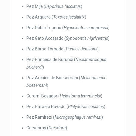
Pez Mije (
Leporinus fasciatus
)
Pez Arquero (
Toxotes jaculatrix
)
Pez Gobio Imperio (
Hypseleotris compressa
)
Pez Gato Acostado (
Synodontis nigriventris
)
Pez Barbo Torpedo (
Puntius denisonii
)
Pez Princesa de Burundi (
Neolamprologus
brichardi
)
Pez Arcoíris de Boesemani (
Melanotaenia
boesemani
)
Gurami Besador (
Helostoma temminckii
)
Pez Rafaelo Rayado (
Platydoras costatus
)
Pez Ramirezi (
Microgeophagus ramirezi
)
Corydoras (
Corydora
)