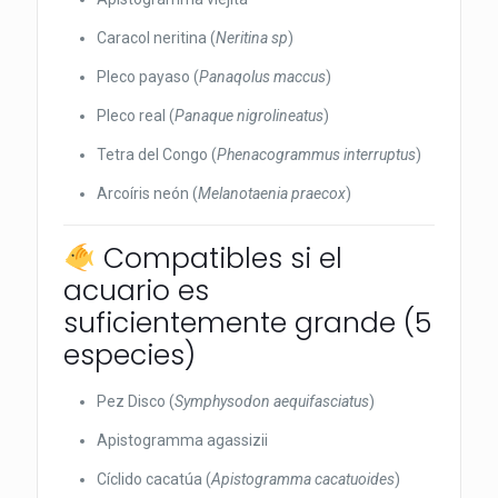
Caracol neritina (
Neritina sp
)
Pleco payaso (
Panaqolus maccus
)
Pleco real (
Panaque nigrolineatus
)
Tetra del Congo (
Phenacogrammus interruptus
)
Arcoíris neón (
Melanotaenia praecox
)
Compatibles si el
acuario es
suficientemente grande (5
especies)
Pez Disco (
Symphysodon aequifasciatus
)
Apistogramma agassizii
Cíclido cacatúa (
Apistogramma cacatuoides
)