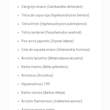
Cangrejo enano (
Cambarellus diminutus
)
Tetra de copa roja (
Hyphessobrycon bentosi
)
Tetra limón (
Hyphessobrycon pulchripinnis
)
Tetra cardenal (
Paracheirodon axelrodi
)
Pez arroz japonés (
Oryzias latipes
)
Cola de espada enano (
Heterandria formosa
)
Arcoíris lacustris (
Melanotaenia lacustris
)
Betta macho (
Betta splendens
)
Ancistrus (
Ancistrus
)
Hypancistrus L199
Barbo cereza (
Barbus titteya
)
Arcoíris filamentoso (
Iriatherina werneri
)
Apistogramma viejita