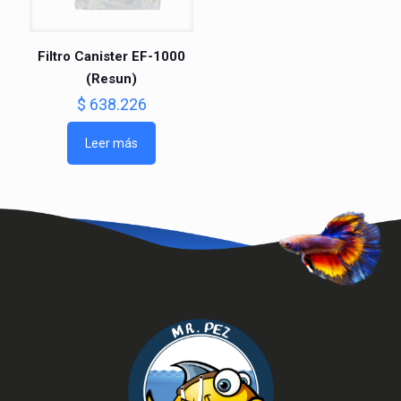
Filtro Canister EF-1000
(Resun)
$
638.226
Leer más