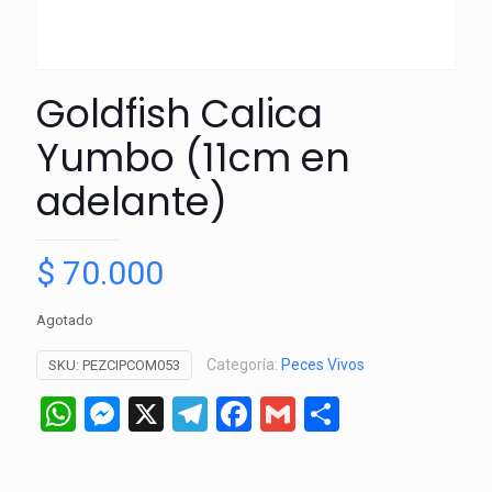
Goldfish Calica
Yumbo (11cm en
adelante)
$
70.000
Agotado
Categoría:
Peces Vivos
SKU:
PEZCIPCOM053
WhatsApp
Messenger
X
Telegram
Facebook
Gmail
Comparti