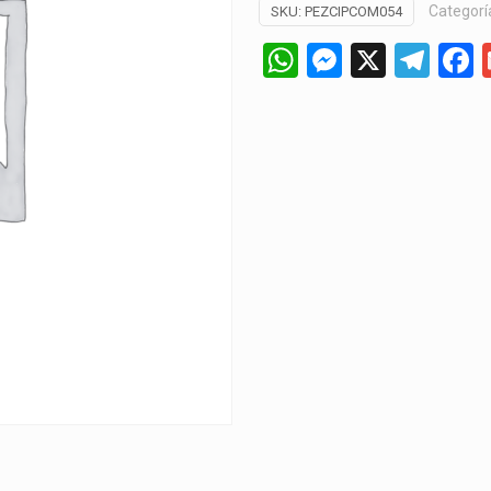
Categorí
SKU:
PEZCIPCOM054
WhatsApp
Messeng
X
Tel