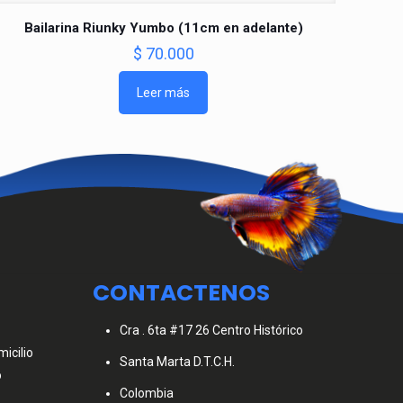
Bailarina Riunky Yumbo (11cm en adelante)
$
70.000
Leer más
CONTACTENOS
Cra . 6ta #17 26 Centro Histórico
icilio
Santa Marta D.T.C.H.
o
Colombia