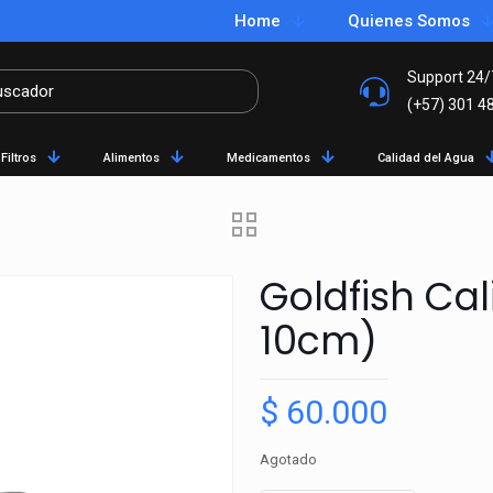
Home
Quienes Somos
Support 24/
(+57) 301 4
Filtros
Alimentos
Medicamentos
Calidad del Agua
Goldfish Ca
10cm)
$
60.000
Agotado