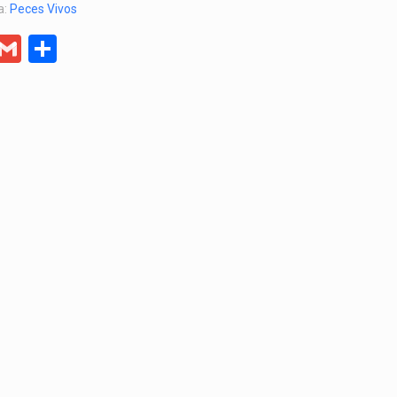
a:
Peces Vivos
er
egram
Facebook
Gmail
Compartir