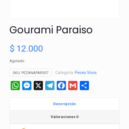
Gourami Paraiso
$
12.000
Agotado
Categoría:
Peces Vivos
SKU:
PEZANAPAR007
WhatsApp
Messenger
X
Telegram
Facebook
Gmail
Comparti
Descripción
Valoraciones
0