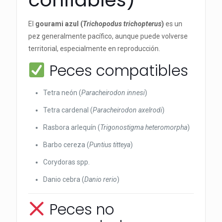
El
gourami azul (
Trichopodus trichopterus
)
es un
pez generalmente pacífico, aunque puede volverse
territorial, especialmente en reproducción.
Peces compatibles
Tetra neón (
Paracheirodon innesi
)
Tetra cardenal (
Paracheirodon axelrodi
)
Rasbora arlequín (
Trigonostigma heteromorpha
)
Barbo cereza (
Puntius titteya
)
Corydoras spp.
Danio cebra (
Danio rerio
)
Peces no