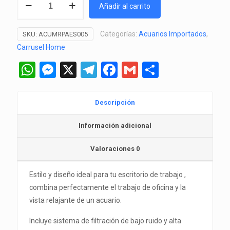
Añadir al carrito
Acuario
BETA-
Categorías:
Acuarios Importados
,
SKU:
ACUMRPAES005
30
Carrusel Home
/
2
WhatsApp
Messenger
X
Telegram
Facebook
Gmail
Comparti
Compartimientos
cantidad
Descripción
Información adicional
Valoraciones
0
Estilo y diseño ideal para tu escritorio de trabajo ,
combina perfectamente el trabajo de oficina y la
vista relajante de un acuario.
Incluye sistema de filtración de bajo ruido y alta