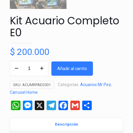
Kit Acuario Completo
E0
$
200.000
Kit
Añadir al carrito
Acuario
Completo
Categorías:
Acuarios Mr Pez
,
SKU:
ACUMRPAES001
E0
Carrusel Home
cantidad
WhatsApp
Messenger
X
Telegram
Facebook
Gmail
Comparti
Descripción