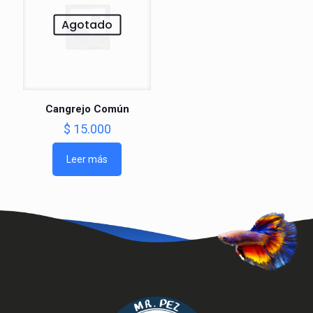
Agotado
Cangrejo Común
$
15.000
Leer más