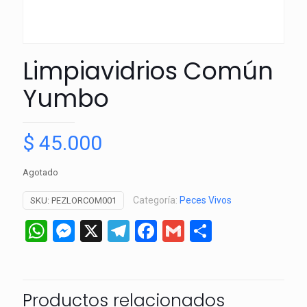
Limpiavidrios Común
Yumbo
$
45.000
Agotado
Categoría:
Peces Vivos
SKU:
PEZLORCOM001
WhatsApp
Messenger
X
Telegram
Facebook
Gmail
Comparti
Productos relacionados