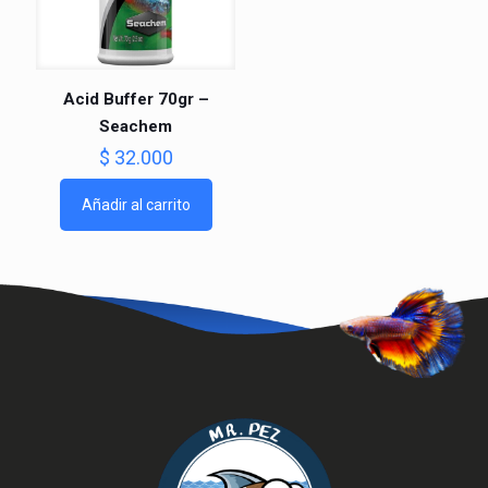
Acid Buffer 70gr –
Seachem
$
32.000
Añadir al carrito