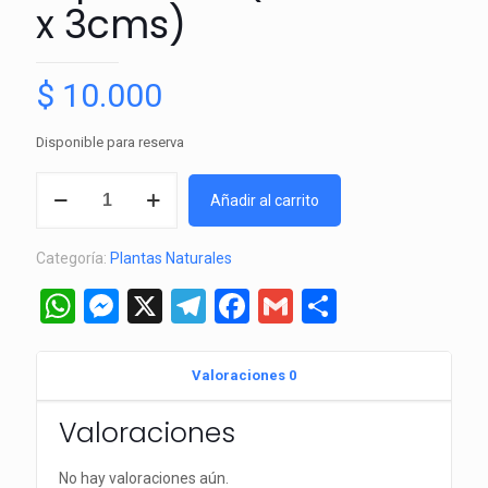
x 3cms)
$
10.000
Disponible para reserva
Monte
Añadir al carrito
Carlo
-
Categoría:
Plantas Naturales
tapizante-
(de
WhatsApp
Messenger
X
Telegram
Facebook
Gmail
Comparti
3cms
x
3cms)
Valoraciones
0
cantidad
Valoraciones
No hay valoraciones aún.