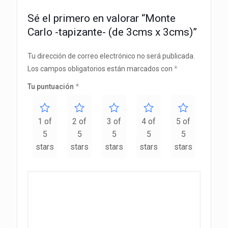
Sé el primero en valorar “Monte
Carlo -tapizante- (de 3cms x 3cms)”
Tu dirección de correo electrónico no será publicada.
Los campos obligatorios están marcados con
*
Tu puntuación
*
1 of
2 of
3 of
4 of
5 of
5
5
5
5
5
stars
stars
stars
stars
stars