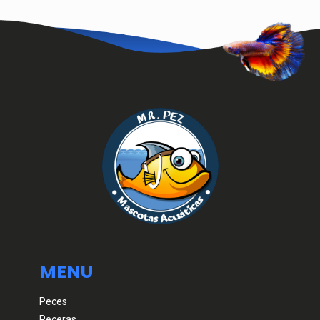
MENU
Peces
Peceras