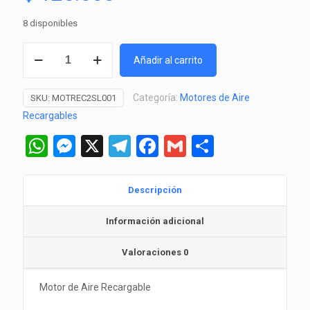
8 disponibles
Motor
Añadir al carrito
de
Aire
Categoría:
Motores de Aire
SKU:
MOTREC2SL001
Recargable
Recargables
AC/DC
de
WhatsApp
Messenger
X
Telegram
Facebook
Gmail
Comparti
2
Salidas
(Sobo)
Descripción
cantidad
Información adicional
Valoraciones
0
Motor de Aire Recargable